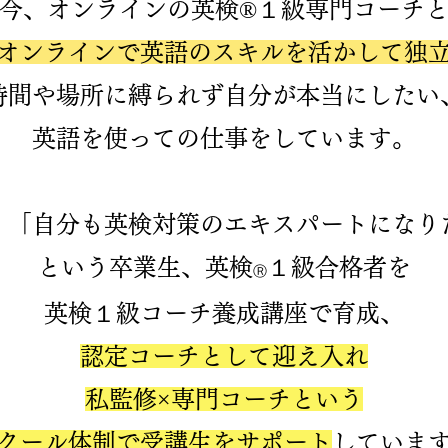
今、オンラインの英検®１級専門コーチ
オンラインで英語のスキルを活かして独
時間や場所に縛られず自分が本当にしたい
英語を使っての仕事をしています。
に、「自分も英検対策のエキスパートになり
という卒業生、英検
１級合格者を
Ⓡ
英検１級コーチ養成講座で育成、
認定コーチとして迎え入れ
​私監修×専門コーチという
スクール体制で受講生をサポート
していま