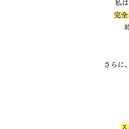
私は
完全
​さら
​