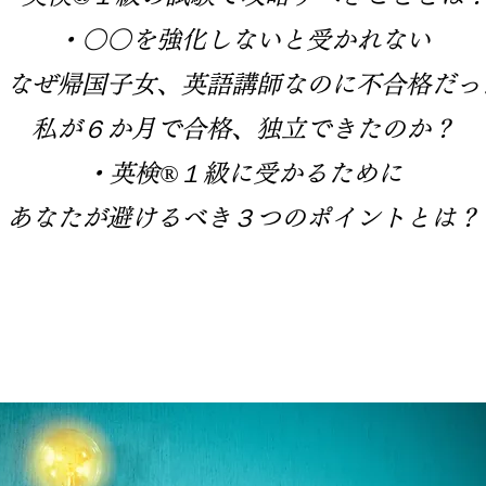
・
○○を強化しないと受かれない
・
なぜ帰国子女、英語講師なのに
不合格だっ
私が
６か月で合格、
独立できたのか？
​・
英検®１級に受かるために
あなたが避けるべき
３つのポイントとは？