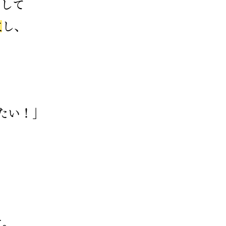
として
立
し、
、
たい！」
す。